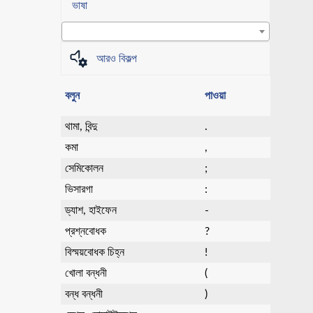
ভাষা
আরও বিকল্প
বলুন
পাওয়া
থামা, বিন্দু
.
কমা
,
সেমিকোলন
;
ভিসারগা
:
ড্যাশ, হাইফেন
-
প্রশ্নবোধক
?
বিস্ময়বোধক চিহ্ন
!
খোলা বন্ধনী
(
বন্ধ বন্ধনী
)