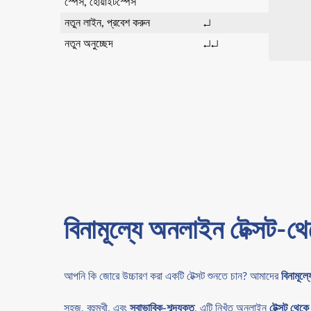
স্পেস, হোয়াইটস্পেস
নতুন লাইন, প্রবেশ করুন
↵
নতুন অনুচ্ছেদ
↵↵
বিনামূল্যে অনলাইন টেক্সট-
আপনি কি জোরে উচ্চারণ করা একটি টেক্সট শুনতে চান? আমাদের
বিনামূল্
সহজ, বহুমুখী, এবং
স্বাভাবিক-শব্দযুক্ত
, এটি নিখুঁত অনলাইন
টেক্সট থেকে 