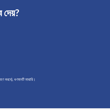
াব দেয়?
হণ করবে), গুণমানটি মাঝারি।