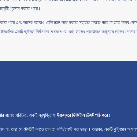
তর্দৃষ্টি প্রদান করতে পারে।
়তা করতে পারে এবং তাদের আরোও বেশি জ্ঞান লাভ করতে সহায়তা করতে পারে যা তারা অন্য কো
ের টোনগুলির একটি দুর্দান্ত নির্বাচনের মাধ্যমে যে কেউ তাদের প্রয়োজন অনুসারে তাদের শো
যার
নামেও পরিচিত, একটি প্রযুক্তি যা
উচ্চস্বরে ডিজিটাল টেক্সট পাঠ করে
।
 হয় না, তারা যে টেক্সটটি বলতে চান তা কপি/পেস্ট করা ছাড়া। তারপর, একটি বুদ্ধিমান অ্য