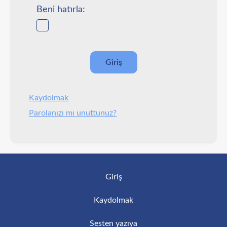
Beni hatırla:
Kaydolmak
Parolanızı mı unuttunuz?
Giriş
Kaydolmak
Sesten yazıya