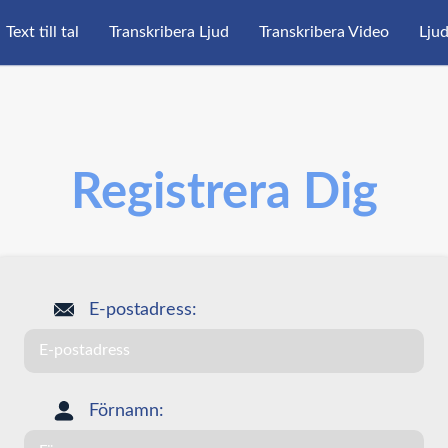
Text till tal
Transkribera Ljud
Transkribera Video
Ljud
Registrera Dig
E-postadress:
Förnamn: