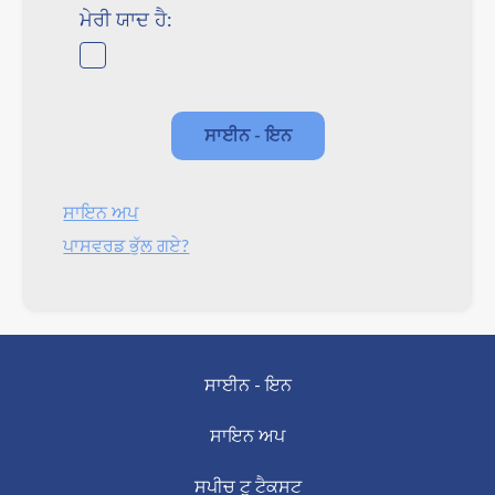
ਮੇਰੀ ਯਾਦ ਹੈ:
ਸਾਇਨ ਅਪ
ਪਾਸਵਰਡ ਭੁੱਲ ਗਏ?
ਸਾਈਨ - ਇਨ
ਸਾਇਨ ਅਪ
ਸਪੀਚ ਟੂ ਟੈਕਸਟ