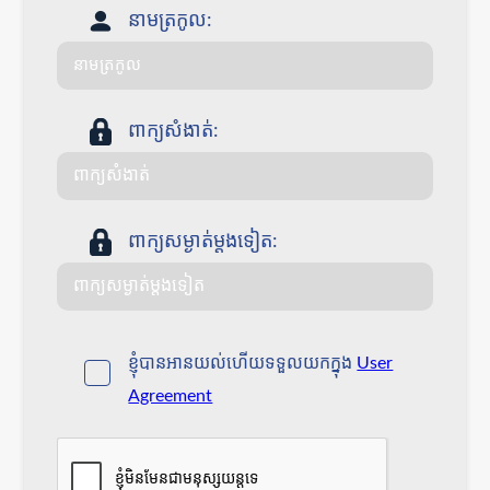
នាមត្រកូល:
ពាក្យសំងាត់:
ពាក្យសម្ងាត់ម្តងទៀត:
ខ្ញុំបានអានយល់ហើយទទួលយកក្នុង
User
Agreement