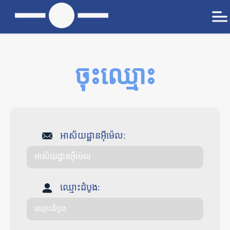
ចុះឈ្មោះ
អាស័យដ្ឋានអ៊ីម៉េល:
ឈ្មោះដំបូង: