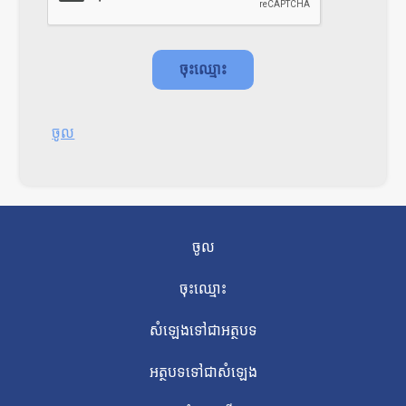
ចូល
ចូល
ចុះឈ្មោះ
សំឡេងទៅជាអត្ថបទ
អត្ថបទទៅជាសំឡេង