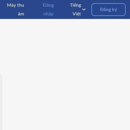
Máy thu
Đăng
Tiếng
Đăng ký
âm
nhập
Việt