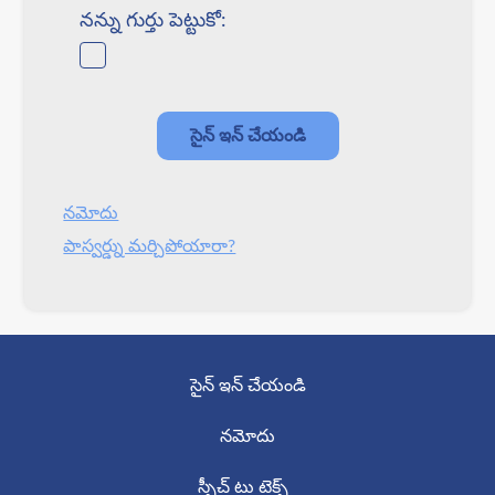
నన్ను గుర్తు పెట్టుకో:
నమోదు
పాస్వర్డ్ను మర్చిపోయారా?
సైన్ ఇన్ చేయండి
నమోదు
స్పీచ్ టు టెక్స్ట్