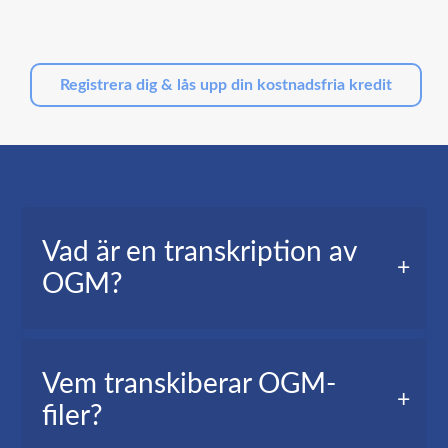
Registrera dig & lås upp din kostnadsfria kredit
Vad är en transkription av
OGM?
En transkription av OGM, kallas även för
Vem transkiberar OGM-
videotranskription, är en textversion av alla ord
filer?
som sagts i din videofil.