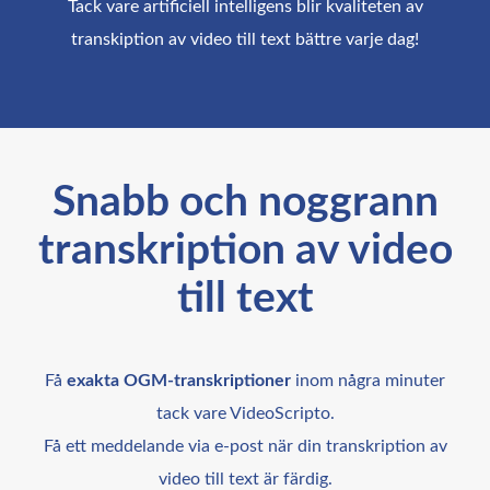
Tack vare artificiell intelligens blir kvaliteten av
transkiption av video till text bättre varje dag!
Snabb och noggrann
transkription av video
till text
Få
exakta OGM-transkriptioner
inom några minuter
tack vare VideoScripto.
Få ett meddelande via e-post när din transkription av
video till text är färdig.