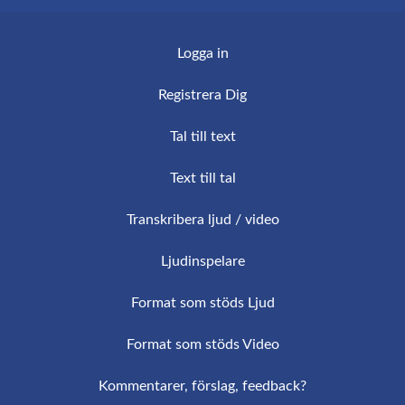
mejl på några minuter.
intelligens, detta försäkrar hög kvalitet och
Logga in
ständig förbättring av hur exakt och snabb
transkriptionen är.
Registrera Dig
Tal till text
Text till tal
Transkribera ljud / video
Ljudinspelare
Format som stöds Ljud
Format som stöds Video
Kommentarer, förslag, feedback?