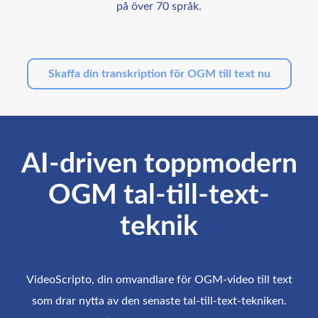
på över 70 språk.
Skaffa din transkription för OGM till text nu
AI-driven toppmodern
OGM tal-till-text-
teknik
VideoScripto, din omvandlare för OGM-video till text
som drar nytta av den senaste tal-till-text-tekniken.