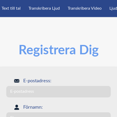
Text till tal
Transkribera Ljud
Transkribera Video
Ljud
Registrera Dig
E-postadress:
Förnamn: