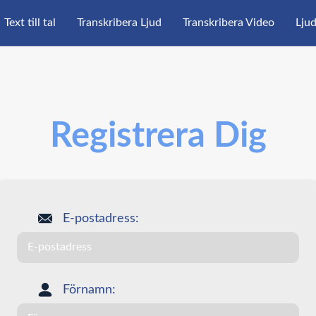
Text till tal
Transkribera Ljud
Transkribera Video
Ljud
Registrera Dig
E-postadress:
Förnamn: