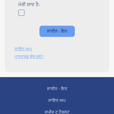
ਮੇਰੀ ਯਾਦ ਹੈ:
ਸਾਇਨ ਅਪ
ਪਾਸਵਰਡ ਭੁੱਲ ਗਏ?
ਸਾਈਨ - ਇਨ
ਸਾਇਨ ਅਪ
ਸਪੀਚ ਟੂ ਟੈਕਸਟ