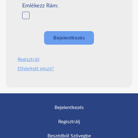
Emlékezz Rám:
Regisztrálj
Elfelejtett jelszó?
Bejelentkezés
Regisztrálj
Beszédből Szövegbe