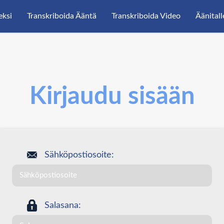
eksi
Transkriboida Ääntä
Transkriboida Video
Äänital
Kirjaudu sisään
Sähköpostiosoite:
Salasana: