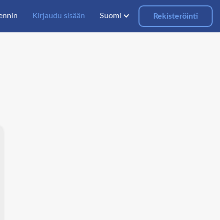
lennin
Kirjaudu sisään
Suomi
Rekisteröinti