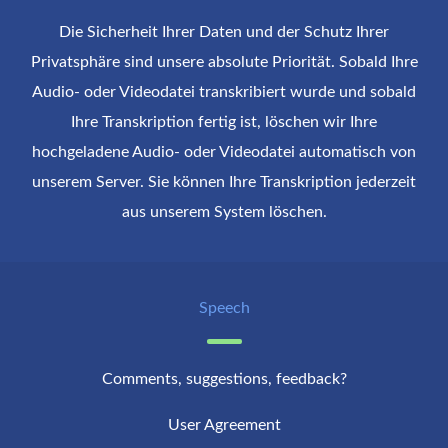
Deutsch
Die Sicherheit Ihrer Daten und der Schutz Ihrer
Ελληνικά
Privatsphäre sind unsere absolute Priorität. Sobald Ihre
ગુજરાતી
हिन्दी
Audio- oder Videodatei transkribiert wurde und sobald
Magyar
Ihre Transkription fertig ist, löschen wir Ihre
Íslenska
hochgeladene Audio- oder Videodatei automatisch von
Bahasa Indonesia
unserem Server. Sie können Ihre Transkription jederzeit
Italiano
aus unserem System löschen.
日本語
ಕನ್ನಡ
한국어
Bahasa Melayu
Speech
മലയാളം
普通话 (中国大陆)
Norsk bokmål
Comments, suggestions, feedback?
Polski
Português
User Agreement
ਪੰਜਾਬੀ