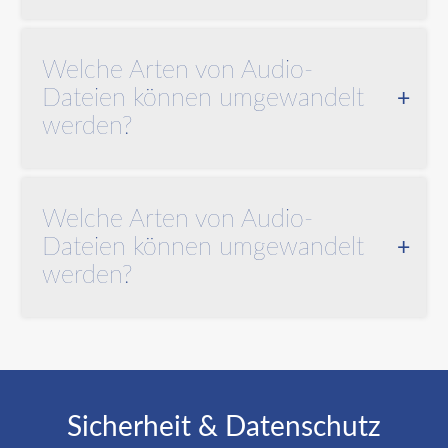
Audio -und Videodateien folgender Sprachen
Welche Arten von Audio-
können transkribiert werden :
Dateien können umgewandelt
werden?
Afrikaans
اَلْعَرَبِيَّةُ
বাংলা
Wir unterstützen eine reiche Palette an
Български
Welche Arten von Audio-
Dateiendungen : .aac .aif .flac .iff .m4a .m4b .mid
Catal
Dateien können umgewandelt
粵語 (香港)
.midi .mp3 .mpa .mpc .oga .ogg .ra .ram .snd .wav
werden?
Čeština
.wma
Dansk
Nederlands
Wir unterstützen eine reiche Palette an
English
Dateiendungen : .avi .divx .flv .m4v .mkv .mov
Filipino
Suomi
.mp4 .mpeg .mpg .ogm .ogv .ogx .rm .rmvb .smil
Sicherheit & Datenschutz
Français
.webm .wmv .xvid