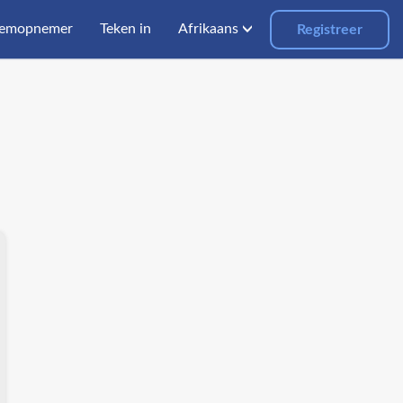
temopnemer
Teken in
Afrikaans
Registreer