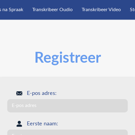
s na Spraak
Transkribeer Oudio
Transkribeer Video
S
Registreer
E-pos adres:
Eerste naam: