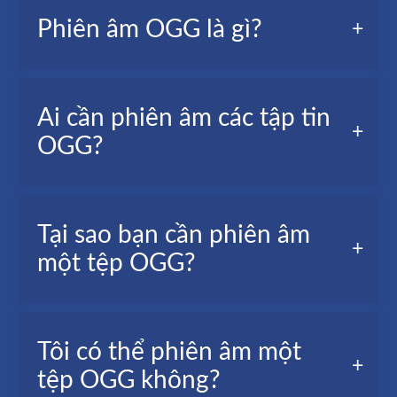
Phiên âm OGG là gì?
Phiên âm OGG, còn được gọi là phiên âm âm
Ai cần phiên âm các tập tin
thanh, là bản chép lại các từ được nói trong tệp
OGG?
âm thanh của bạn.
Nhà báo, người làm video, cá nhân, sinh viên, v.v.
Tại sao bạn cần phiên âm
một tệp OGG?
Việc chuyển OGG thành văn bản rất hữu ích
Tôi có thể phiên âm một
trong các trường hợp nhất định, như:
tệp OGG không?