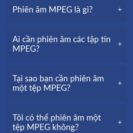
Phiên âm MPEG là gì?
Phiên âm MPEG, còn được gọi là phiên âm
Ai cần phiên âm các tập tin
video, là bản chép lại các từ được nói trong tệp
MPEG?
video của bạn.
Nhà báo, người làm video, cá nhân, sinh viên, v.v.
Tại sao bạn cần phiên âm
một tệp MPEG?
Việc chuyển MPEG thành văn bản rất hữu ích
Tôi có thể phiên âm một
trong các trường hợp nhất định, như:
tệp MPEG không?