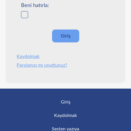
Beni hatırla:
Kaydolmak
Parolanızı mı unuttunuz?
Giriş
Kaydolmak
Sesten yazıya