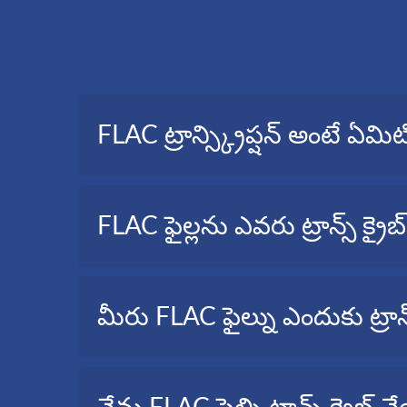
FLAC ట్రాన్స్క్రిప్షన్ అంటే ఏమిట
ఆడియో ట్రాన్స్క్రిప్షన్ అని కూడా పిలువబడే FLACట్రాన్స్క
FLAC ఫైల్లను ఎవరు ట్రాన్స్ క్రైబ్
జర్నలిస్టులు, వీడియో మేకర్స్, ప్రైవేట్ వ్యక్తులు, విద్యా
మీరు FLAC ఫైల్ను ఎందుకు ట్రాన్
FLAC ని టెక్స్ట్ కి ట్రాన్స్ క్రైబ్ చేయడం కొన్ని సందర