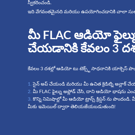
స్వీకరించండి.
ఇది వేగవంతమైనది మరియు ఉపయోగించడానికి చాలా సు
మీ FLAC ఆడియో ఫైల్ను ట్
చేయడానికి కేవలం 3 ద
కేవలం 3 దశల్లో ఆడియో టు టెక్స్ట్ సాధనానికి యాక్సెస్ పొ
సైన్ అప్ చేయండి మరియు మీ ఉచిత క్రెడిట్ని అన్లాక్ చే
మీ FLAC ఫైల్ను అప్లోడ్ చేసి, దాని ఆడియో భాషను ఎంచ
కొన్ని నిమిషాల్లో మీ ఆడియో ట్రాన్స్ క్రిప్షన్ ను పొందండి. మీ ట
మీకు ఇమెయిల్ ద్వారా తెలియజేయబడుతుంది!