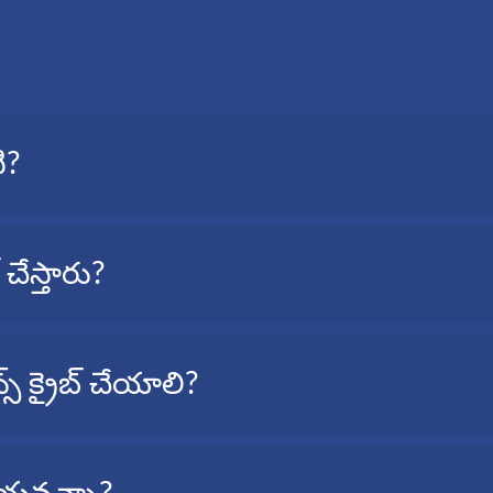
ి?
్రిప్షన్, మీ ఆడియో ఫైల్లో మాట్లాడబడిన అన్ని పదాల యొక్క టెక్స్ట్ వెర్షన్.
 చేస్తారు?
ర్థులు మొదలగు వారు...
స్ క్రైబ్ చేయాలి?
్భాల్లో ఉపయోగకరంగా ఉండవచ్చు, ఇలా: