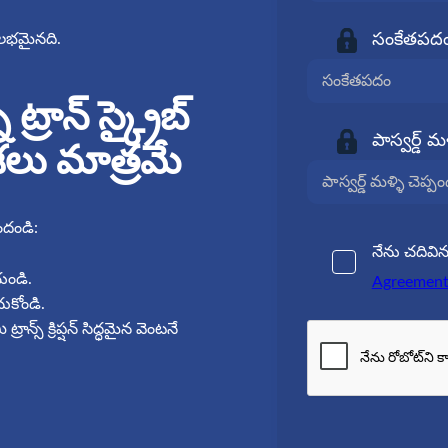
లభమైనది.
సంకేతపదం
రాన్ స్క్రైబ్
పాస్వర్డ్ మళ
శలు మాత్రమే
ందండి:
నేను చదివిన
యండి.
Agreemen
ుకోండి.
్రాన్స్ క్రిప్షన్ సిద్ధమైన వెంటనే