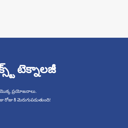
్ట్ టెక్నాలజీ
జీ యొక్క ప్రయోజనాలు.
రోజు రోజు కి మెరుగుపడుతుంది!