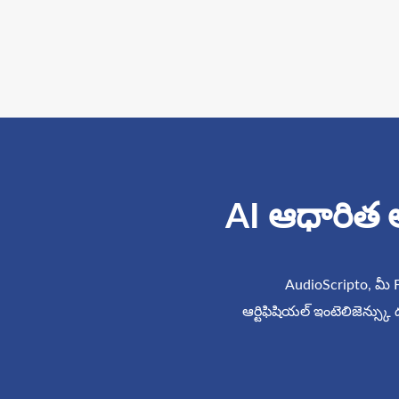
AI ఆధారిత అత
AudioScripto, మీ FLA
ఆర్టిఫిషియల్ ఇంటెలిజెన్స్కు