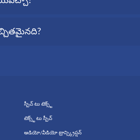
 చేయవచ్చా?
సమయం లేనపుడు; మీరు దానిని త్వరగా ట్రాన్స్ క్రైబ్ చేయవచ్చు మరియు చద
్తుంచుకోవాల్సినపుడు; ఇది స్వయంచాలకంగా టెక్స్ట్గా మార్చడం వలన మీర
AudioScripto తో FLAC ఫైల్ని టెక్స్ట్లోకి ట్రాన్స్ క్రైబ్ చేయవచ్చు.
 ఖచ్చితమైనది?
మైనది. సర్వీస్ కు నమోదు చేసుకోవడానికి మరియు కొన్ని నిమిషాల్లో ఇమెయిల
 సేవ, ఇది అధిక నాణ్యత మరియు ట్రాన్స్క్రిప్షన్ల ఖచ్చితత్వం మరియు వేగం
స్పీచ్ టు టెక్స్ట్
టెక్స్ట్ టు స్పీచ్
ఆడియో/వీడియో ట్రాన్స్క్రిప్షన్