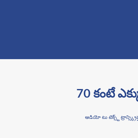
70 కంటే ఎక్కువ
ఆడియో టు టెక్స్ట్ ట్రాన్స్క్