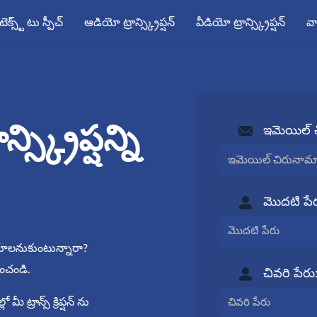
టెక్స్ట్ టు స్పీచ్
ఆడియో ట్రాన్స్క్రిప్షన్
వీడియో ట్రాన్స్క్రిప్షన్
వా
స్క్రిప్షన్ని
ఇమెయిల్ 
మొదటి పేర
్ చేయాలనుకుంటున్నారా?
నించండి.
చివరి పేరు
ట్రాన్స్ క్రిప్షన్ ను