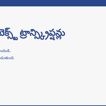
్రాన్స్క్రిప్షన్లు
పొందండి.
యబడుతుంది.