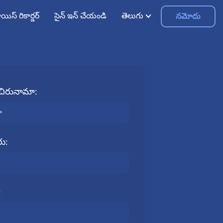
యిస్ రికార్డర్
సైన్ ఇన్ చేయండి
తెలుగు
నమోదు
చిరునామా:
ు:
: