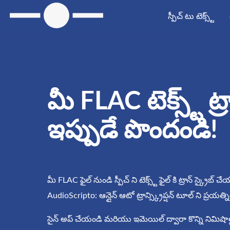
స్పీచ్ టు టెక్స్ట్
మీ FLAC టెక్స్ట్ ట్రాన్
ఇప్పుడే పొందండి!
మీ FLAC ఫైల్ నుండి స్పీచ్ ని టెక్స్ట్ ఫైల్ కి ట్రాన్ స్క్రైబ
AudioScripto: ఆన్లైన్ ఆటో ట్రాన్స్క్రిప్షన్ టూల్ ని ప్రయత్
సైన్ అప్ చేయండి మరియు ఇమెయిల్ ద్వారా కొన్ని నిమిషాల్లో మీ 