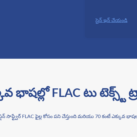
సైన్ ఇన్ చేయండి
 భాషల్లో FLAC టు టెక్స్ట్ ట్రాన
రిప్షన్ సాఫ్ట్వేర్ FLAC ఫైల్ల కోసం పని చేస్తుంది మరియు 70 కంటే ఎక్కువ భాషల