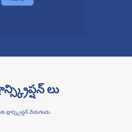
్స్క్రిప్షన్ లు
కు ట్రాన్స్క్రిప్షన్ చేయగలదు.