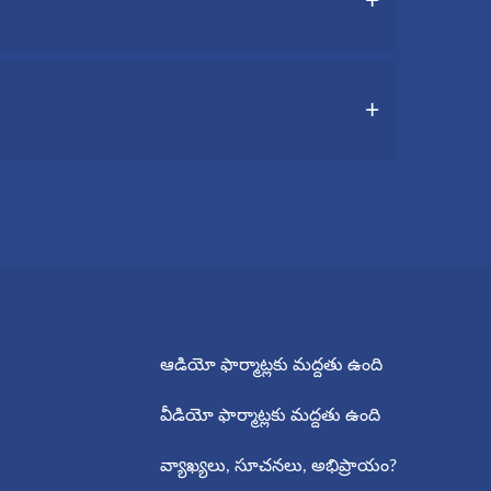
వవచ్చు,
ు తక్కువ సమయాన్ని వెచ్చించవచ్చు మరియు టెక్స్ట్
్ ద్వారా మీ ట్రాన్స్ క్రిప్షన్ ను పొందడానికి
 యొక్క నిరంతర మెరుగుదలను నిర్ధారిస్తుంది.
ఆడియో ఫార్మాట్లకు మద్దతు ఉంది
వీడియో ఫార్మాట్లకు మద్దతు ఉంది
వ్యాఖ్యలు, సూచనలు, అభిప్రాయం?