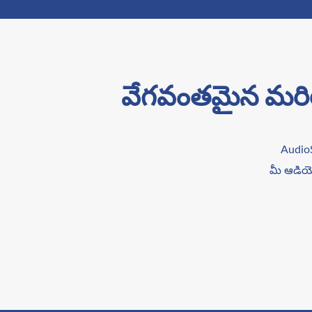
వేగవంతమైన మరియు ఖ
AudioSc
మీ ఆడియో 