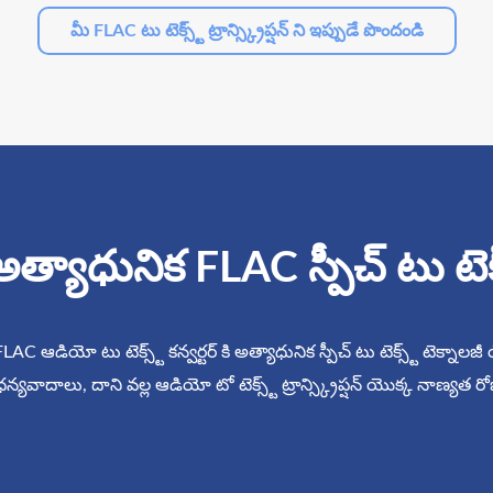
మీ FLAC టు టెక్స్ట్ ట్రాన్స్క్రిప్షన్ ని ఇప్పుడే పొందండి
్యాధునిక FLAC స్పీచ్ టు టెక్స
C ఆడియో టు టెక్స్ట్ కన్వర్టర్ కి అత్యాధునిక స్పీచ్ టు టెక్స్ట్ టెక్నాల
 ధన్యవాదాలు, దాని వల్ల ఆడియో టో టెక్స్ట్ ట్రాన్స్క్రిప్షన్ యొక్క నాణ్యత 