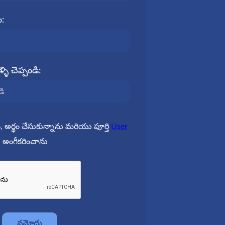
:
్ళి చెప్పండి:
, అర్థం చేసుకున్నాను మరియు పూర్తి
User
t
అంగీకరించాను