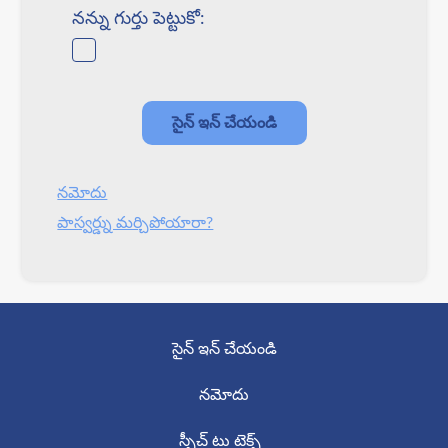
నన్ను గుర్తు పెట్టుకో:
నమోదు
పాస్వర్డ్ను మర్చిపోయారా?
సైన్ ఇన్ చేయండి
నమోదు
స్పీచ్ టు టెక్స్ట్