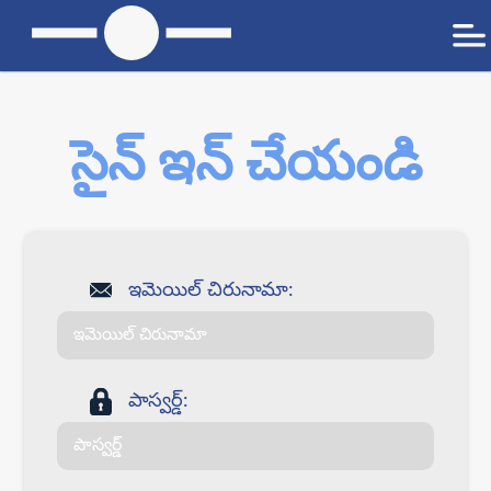
సైన్ ఇన్ చేయండి
ఇమెయిల్ చిరునామా:
పాస్వర్డ్: