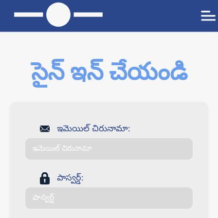
సైన్ ఇన్ చేయండి
ఇమెయిల్ చిరునామా:
పాస్వర్డ్: