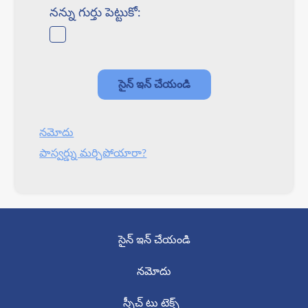
నన్ను గుర్తు పెట్టుకో:
నమోదు
పాస్వర్డ్ను మర్చిపోయారా?
సైన్ ఇన్ చేయండి
నమోదు
స్పీచ్ టు టెక్స్ట్