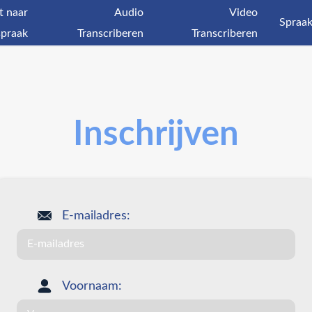
t naar
Audio
Video
Spraak
spraak
Transcriberen
Transcriberen
Inschrijven
E-mailadres:
Voornaam: