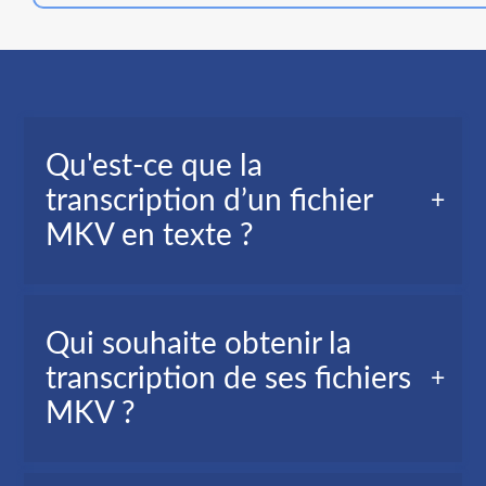
Qu'est-ce que la
transcription d’un fichier
MKV en texte ?
La transcription video en texte de votre fichier
Qui souhaite obtenir la
MKV, est la version texte de tous les mots
transcription de ses fichiers
prononcés dans votre fichier video.
MKV ?