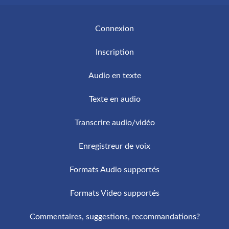
email en quelques minutes.
l'Intelligence Artificielle. Notre technologie de
Connexion
haut vol permet d’obtenir des transcriptions
d’une qualité élevée. Par ailleurs, l’utilisation de
Inscription
l’intelligence artificielle offre une amélioration
continue de la précision et de la vitesse des
Audio en texte
transcriptions.
Texte en audio
Transcrire audio/vidéo
Enregistreur de voix
Formats Audio supportés
Formats Video supportés
Commentaires, suggestions, recommandations?