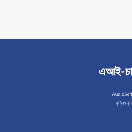
এআই-চাল
AudioScript
কৃত্রিম বু