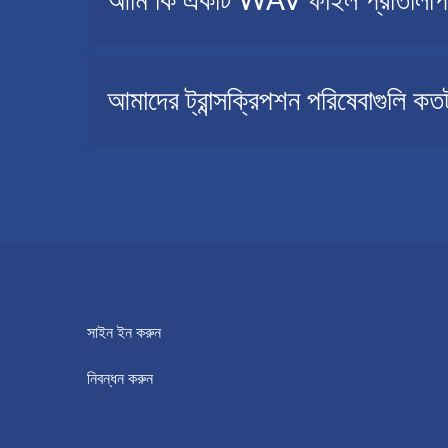
আমি কি একটি WAV ফাইল প্রতিলিপি বা 
সম্পূর্ণ WAV ফাইলটি পুনরায় শোনার জন্য আপনার কাছে পর্যাপ্ত 
আপনাকে WAV; কে সংক্ষেপিত বা মুখস্থ করতে হবে; এটি স্বয়ংক্
হ্যাঁ, আপনি WAV এর মাধ্যমে একটি AudioScripto ফাইলকে টেক্সট-এ
আমাদের ট্রান্সক্রিপশন পরিষেবাগুলি কতটা
সফটওয়্যারটি নির্ভুল এবং ব্যবহার করা সহজ। পরিষেবাতে নিবন্ধন করত
AudioScripto হল কৃত্রিম বুদ্ধিমত্তার উপর ভিত্তি করে একটি পরিষ
সাইন ইন করুন
নিবন্ধন করুন