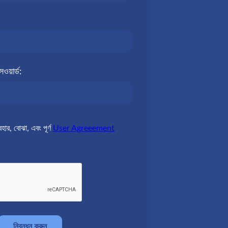
সওয়ার্ড:
যবহার, বোঝা, এবং পূর্ণ
User Agreeement