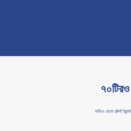
৭০টিরও 
অডিও থেকে টেক্সট ট্রান