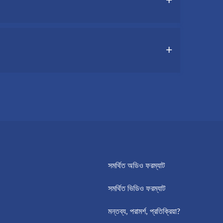
,
জেই মুখস্থ করতে সহায়তা করে।
র ৩টি ধাপ প্রয়োজন।
নতি নিশ্চিত করে।
সমর্থিত অডিও ফরম্যাট
সমর্থিত ভিডিও ফরম্যাট
মন্তব্য, পরামর্শ, প্রতিক্রিয়া?