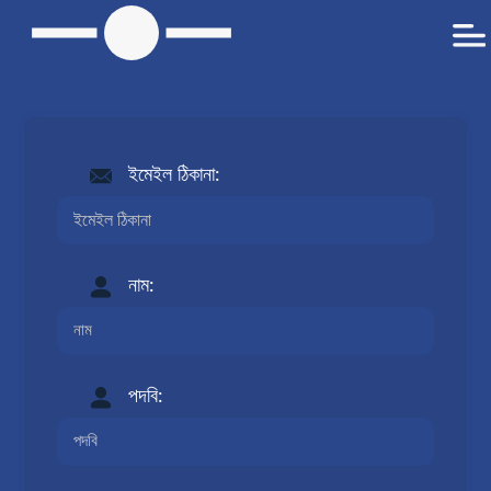
ইমেইল ঠিকানা:
নাম:
পদবি: