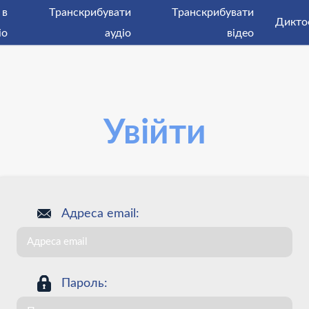
 в
Tранскрибувати
Tранскрибувати
Дикто
іо
аудіо
відео
Увійти
Адреса email:
Пароль: