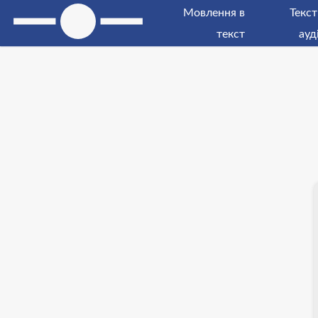
Мовлення в
Текст
текст
ауд