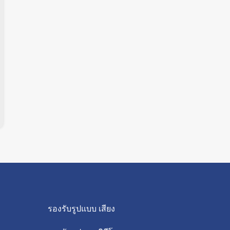
รองรับรูปแบบ เสียง