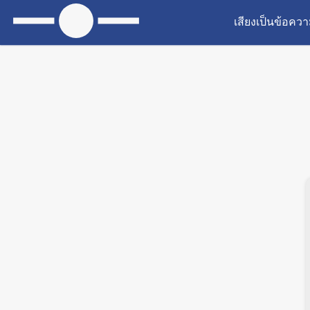
เสียงเป็นข้อคว