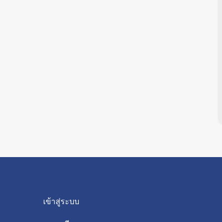
เข้าสู่ระบบ