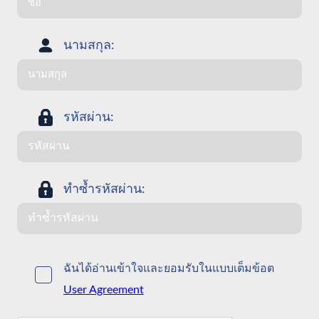
นามสกุล:
รหัสผ่าน:
ทำซ้ำรหัสผ่าน:
ฉันได้อ่านเข้าใจและยอมรับในแบบเต็มข้อต
User Agreement