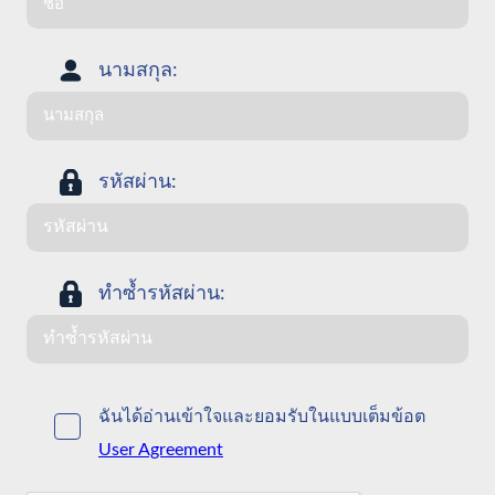
นามสกุล:
รหัสผ่าน:
ทำซ้ำรหัสผ่าน:
ฉันได้อ่านเข้าใจและยอมรับในแบบเต็มข้อต
User Agreement