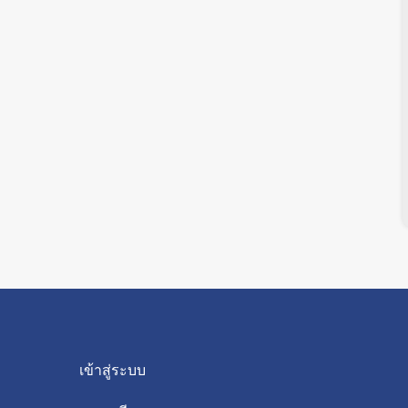
เข้าสู่ระบบ