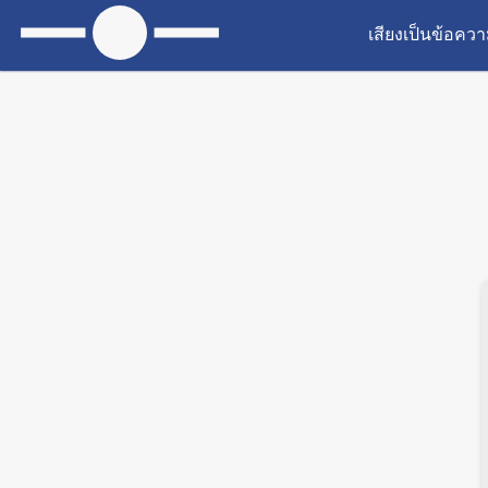
เสียงเป็นข้อคว