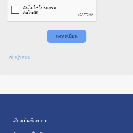
เข้าสู่ระบบ
เสียงเป็นข้อความ