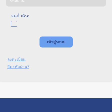
จดจำฉัน:
ลงทะเบียน
ลืมรหัสผ่าน?