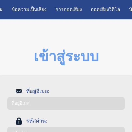
าม
ข้อความเป็นเสียง
การถอดเสียง
ถอดเสียงวิดีโอ
บ
เข้าสู่ระบบ
ที่อยู่อีเมล:
รหัสผ่าน: