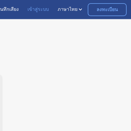
ันทึกเสียง
เข้าสู่ระบบ
ภาษาไทย
ลงทะเบียน