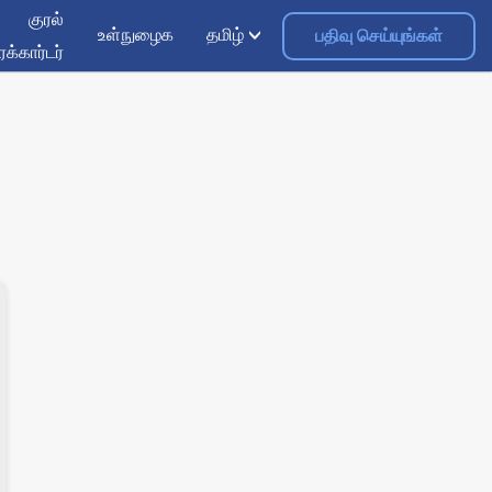
குரல்
உள்நுழைக
தமிழ்
பதிவு செய்யுங்கள்
ெக்கார்டர்