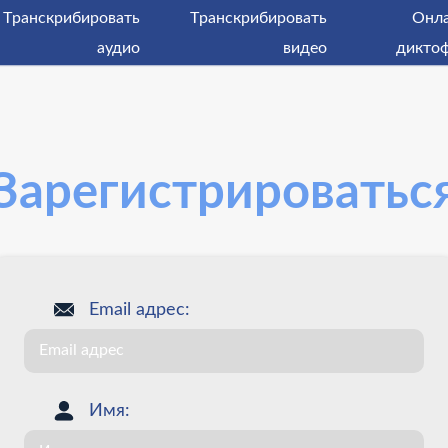
Tранскрибировать
Tранскрибировать
Онл
аудио
видео
дикто
Зарегистрироватьс
Email адрес:
Имя: