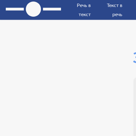
Речь в
Текст в
текст
речь