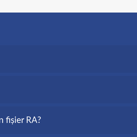
o, este o versiune text a tuturor cuvintelor vorbite în fișierul tă
i, etc.
n fișier RA?