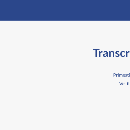
Transcr
Primeșt
Vei f