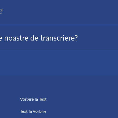
ituații, cum ar fi:
?
et; poți să îl transcrii rapid și să îl citești,
l RA; conversia automată în text te va ajuta să economisești tim
to: serviciul nostru de transcriere online.
le noastre de transcriere?
ecesari doar 3 pași pentru a te înregistra și a primi transcrierea 
nteligență Artificială, ceea ce asigură o calitate înaltă și o îmbu
Vorbire la Text
Text la Vorbire