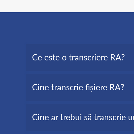
Ce este o transcriere RA?
O transcriere RA, cunoscută și ca transcriere audi
Cine transcrie fișiere RA?
Jurnaliști, editori video, persoane private, studenț
Cine ar trebui să transcrie u