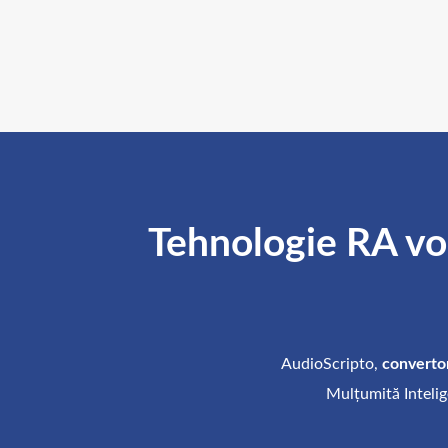
Tehnologie RA vorb
AudioScripto,
convertor
Mulțumită Intelige