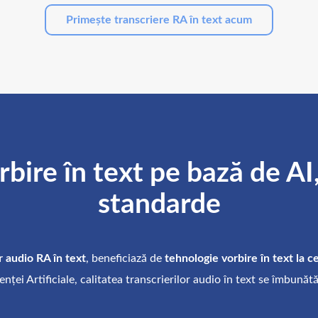
Primește transcriere RA în text acum
ire în text pe bază de AI,
standarde
 audio RA în text
, beneficiază de
tehnologie vorbire în text la c
nței Artificiale, calitatea transcrierilor audio în text se îmbunătăț