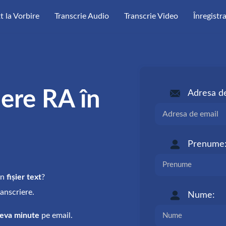
t la Vorbire
Transcrie Audio
Transcrie Video
Înregistr
iere RA în
Adresa de
Prenume
un
fișier text
?
anscriere.
Nume:
eva minute
pe email.