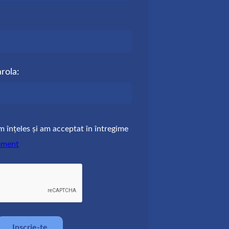
rola:
m înțeles și am acceptat în întregime
ement