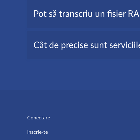
O transcriere RA în text poate fi utilă în anumite s
Pot să transcriu un fișier RA
Nu ai suficient timp să reasculți fișierul RA compl
Ai nevoie să rezumezi sau să memorizezi fișieru
Da, poți face transcriere RA în text cu AudioScrip
Cât de precise sunt servicii
Software-ul este precis și ușor de utilizat. Sunt n
AudioScripto este un software care se bazează pe I
transcrierilor.
Conectare
Inscrie-te