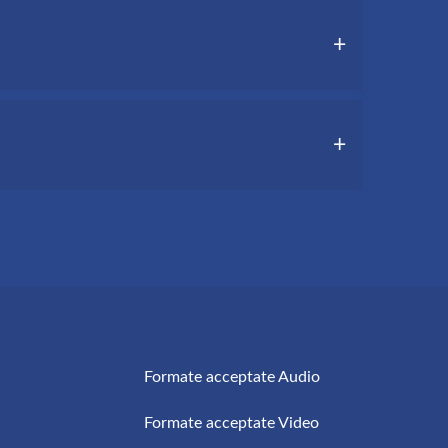
p și să memorizezi textul mai ușor.
pe e-mail în câteva minute.
nătățire permanentă a preciziei și a vitezei
Formate acceptate Audio
Formate acceptate Video