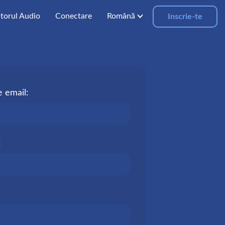
atorul Audio
Conectare
Română
Inscrie-te
 email:
: