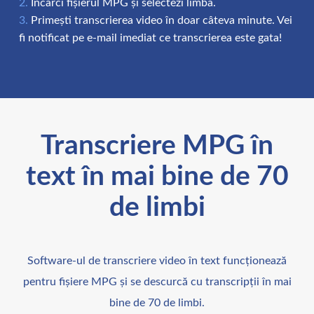
Încarci fișierul MPG și selectezi limba.
Primești transcrierea video în doar câteva minute. Vei
fi notificat pe e-mail imediat ce transcrierea este gata!
Transcriere MPG în
text în mai bine de 70
de limbi
Software-ul de transcriere video în text funcționează
pentru fișiere MPG și se descurcă cu transcripții în mai
bine de 70 de limbi.