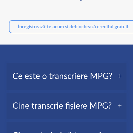
Înregistrează-te acum și deblochează creditul gratuit
Ce este o transcriere MPG?
O transcriere MPG, cunoscută și ca transcriere
Cine transcrie fișiere MPG?
video, este o versiune text a tuturor cuvintelor
vorbite în fișierul tău video.
Jurnaliști, editori video, persoane private,