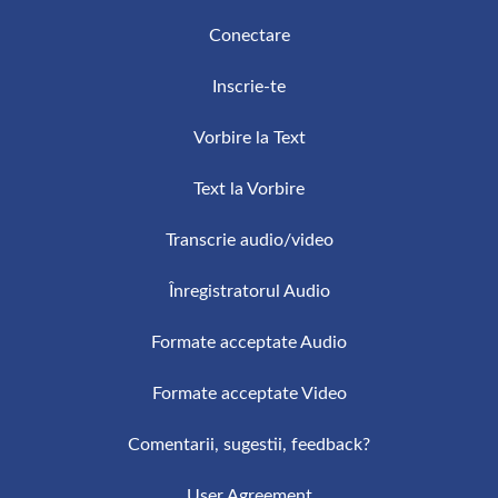
pe Inteligență Artificială, ceea ce asigură o
Conectare
calitate înaltă și o îmbunătățire permanentă a
preciziei și a vitezei transcrierilor.
Inscrie-te
Vorbire la Text
Text la Vorbire
Transcrie audio/video
Înregistratorul Audio
Formate acceptate Audio
Formate acceptate Video
Comentarii, sugestii, feedback?
User Agreement