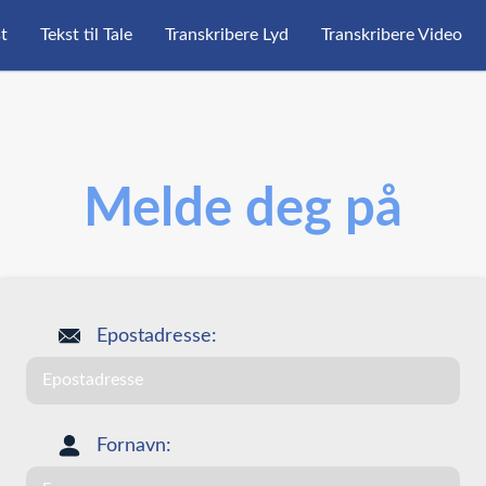
st
Tekst til Tale
Transkribere Lyd
Transkribere Video
Melde deg på
Epostadresse:
Fornavn: