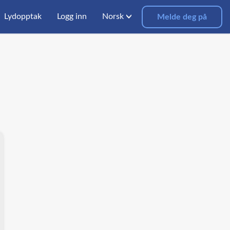
Lydopptak
Logg inn
Norsk
Melde deg på