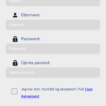
Etternavn:
Password:
Gjenta passord:
Jeg har lest, forstått og akseptert i full
User
Agreement