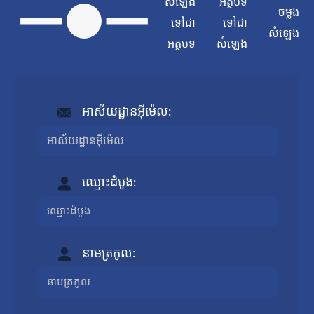
សំឡេង
អត្ថបទ
ចម្លង
ទៅជា
ទៅជា
សំឡេង
អត្ថបទ
សំឡេង
អាស័យដ្ឋានអ៊ីម៉េល:
ឈ្មោះដំបូង:
នាមត្រកូល: