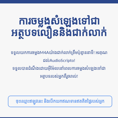
ការចម្លងសំឡេងទៅជា
អត្ថបទលឿននិងជាក់លាក់
ទទួលយកការចម្លងM4Aយ៉ាងជាក់លាក់ត្រឹមប៉ុន្មាននាទី! អរគុណ
ដល់AudioScripto!
ទទួលបានដំណឹងដោយអ៊ីម៉ែលនៅពេលការចម្លងសំឡេងទៅជា
អត្ថបទរបស់អ្នកគឺរួចរាល់!
ចុះឈ្មោះឥឡូវនេះ និងបើកយកឥណទានឥតគិតថ្លៃរបស់អ្នក