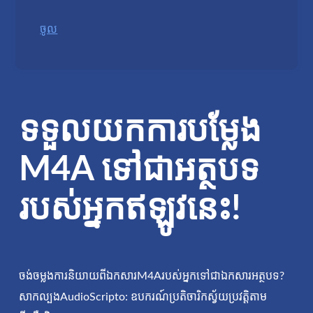
ចូល
ទទួលយកការបម្លែង
M4A ទៅជាអត្ថបទ
របស់អ្នកឥឡូវនេះ!
ចង់ចម្លងការនិយាយពីឯកសារM4Aរបស់អ្នកទៅជាឯកសារអត្ថបទ?
សាកល្បងAudioScripto: ឧបករណ៍ប្រតិចារិកស្វ័យប្រវត្តិតាម