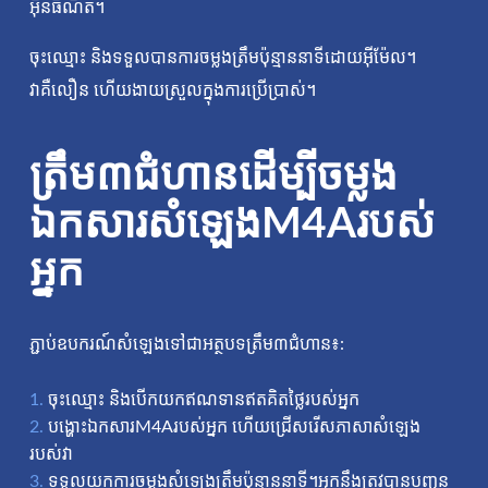
អ៊ីនធឺណិត។
ចុះឈ្មោះ និងទទួលបានការចម្លងត្រឹមប៉ុន្មាននាទីដោយអ៊ីម៉ែល។
វាគឺលឿន ហើយងាយស្រួលក្នុងការប្រើប្រាស់។
ត្រឹម៣ជំហានដើម្បីចម្លង
ឯកសារសំឡេងM4Aរបស់
អ្នក
ភ្ជាប់ឧបករណ៍សំឡេងទៅជាអត្ថបទត្រឹម៣ជំហាន៖:
ចុះឈ្មោះ និងបើកយកឥណទានឥតគិតថ្លៃរបស់អ្នក
បង្ហោះឯកសារM4Aរបស់អ្នក ហើយជ្រើសរើសភាសាសំឡេង
របស់វា
ទទួលយកការចម្លងសំឡេងត្រឹមប៉ុន្មាននាទី។អ្នកនឹងត្រូវបានបញ្ជូន