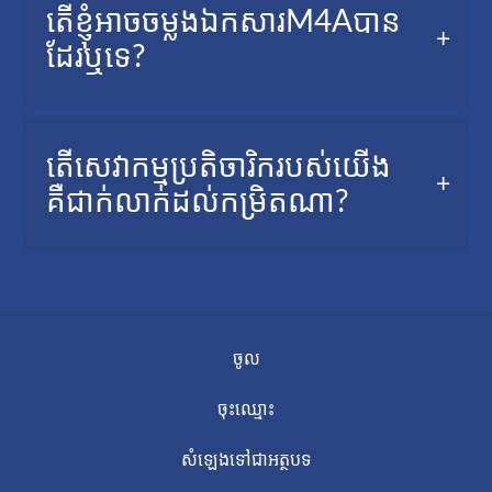
ការចម្លងM4Aទៅជាអត្ថបទគឺប្រហែលមានប្រយោជន៍ក្នុង
តើខ្ញុំអាចចម្លងឯកសារM4Aបាន
លក្ខខណ្ឌដូចជា៖
ដែរឬទេ?
អ្នកមិនមានពេលគ្រប់គ្រាន់ដើម្បីស្ដាប់ឡើងវិញនូវឯកសារ
M4Aពេញ។អ្នកអាចចម្លងនិងអានវាបានយ៉ាងលឿន។
អ្នកត្រូវការសង្ខេប ឬក៏ធ្វើការចងចាំ M4A។ ការ
បាន! អ្នកអាចចម្លងឯកសារ M4A ទៅជាអត្ថបទ
តើសេវាកម្មប្រតិចារិករបស់យើង
មានវាបម្លែងដោយស្វ័យប្រវត្តិទៅជាអត្ថបទជួយអ្នកចំណាយ
ជាមួយAudioScripto ៖សេវាកម្មប្រតិចារិកតាមអ៊ីនធឺណិត
គឺជាក់លាក់ដល់កម្រិតណា?
ពេលតិចជាងមុន ហើយងាយស្រួលក្នុងការចាំអត្ថបទ។
របស់យើង។ កម្មវិធីគឺជាក់លាក់ និងងាយស្រួលក្នុងការប្រើ
ប្រាស់។
ត្រឹម៣ជំហានគឺអាចចុះឈ្មោះក្នុងសេវាកម្មនេះបាន ហើយ
AudioScripto គឺជាសេវាកម្មដែលផ្អែកលើបញ្ញាសិប្បនិម្មិត
ទទួលយក ការធ្វើប្រតិចារិកដោយអ៊ីម៉ែលត្រឹមប៉ុន្មាននាទី។
ដែលមានគុណភាពខ្ពស់ហើយនិងមានការកែលម្អរហូត
ចូល
ទៅលើភាពជាក់លាក់ និងល្បឿននៃការធ្វើប្រតិចារិក។
ចុះឈ្មោះ
សំឡេងទៅជាអត្ថបទ