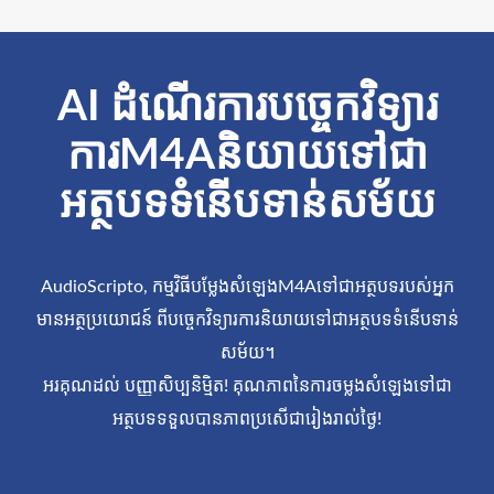
AI ដំណើរការបច្ចេកវិទ្យារ
ការM4Aនិយាយទៅជា
អត្ថបទទំនើបទាន់សម័យ
AudioScripto, កម្មវិធីបម្លែងសំឡេងM4Aទៅជាអត្ថបទរបស់អ្នក
មានអត្ថប្រយោជន៍ ពីបច្ចេកវិទ្យារការនិយាយទៅជាអត្ថបទទំនើបទាន់
សម័យ។
អរគុណដល់ បញ្ញាសិប្បនិម្មិត! គុណភាពនៃការចម្លងសំឡេងទៅជា
អត្ថបទទទួលបានភាពប្រសើជារៀងរាល់ថ្ងៃ!