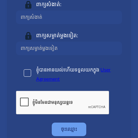
ពាក្យសំងាត់:
ពាក្យសម្ងាត់ម្តងទៀត:
ខ្ញុំបានអានយល់ហើយទទួលយកក្នុង
User
Agreement