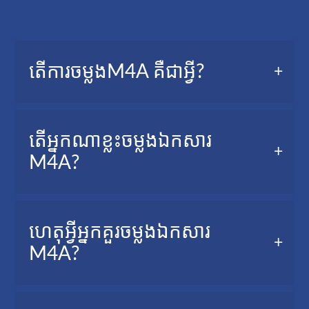
តើការចម្លងM4A គឺជាអ្វី?
ការចម្លងM4A ក៏ដឹងផងដែរជាប្រតិចារិកសំឡេងគឺជាកំណែ
តើអ្នកណាខ្លះចម្លងឯកសារ
អត្ថបទនៃគ្រប់ពាក្យដែលបាននិយាយក្នុងឯកសារសំឡេង
M4A?
របស់អ្នក។
អ្នកកាសែត អ្នកបង្កើតវីដេអូ បុគ្គលឯកជន សិស្ស ។ល។
ហេតុអ្វីអ្នកគួរចម្លងឯកសារ
M4A?