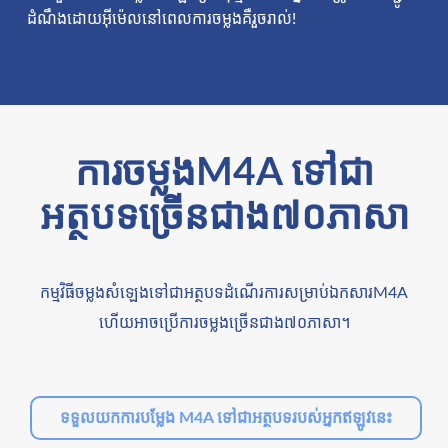
ដំណឹងដោយអ៊ីម៉េលនៅពេលការចម្លងគឺរួចរាល់!
ការចម្លងM4A ទៅជា
អត្ថបទច្រើនជាង៧០ភាសា
កម្មវិធីចម្លងសំឡេងទៅជាអត្ថបទដំណើរការសម្រាប់ឯកសារM4A
ហើយអាចប្រើការចម្លងច្រើនជាង៧០ភាសា។
ទទួលយកការបម្លែង M4A ទៅជាអត្ថបទរបស់អ្នកឥឡូវនេះ