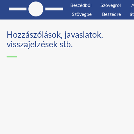
Beszédből
Szövegről
A
Szövegbe
Beszédre
át
Hozzászólások, javaslatok,
visszajelzések stb.