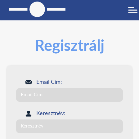
Regisztrálj
Email Cím:
Keresztnév: