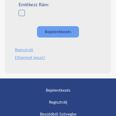
Emlékezz Rám:
Regisztrálj
Elfelejtett jelszó?
Bejelentkezés
Regisztrálj
Beszédből Szövegbe