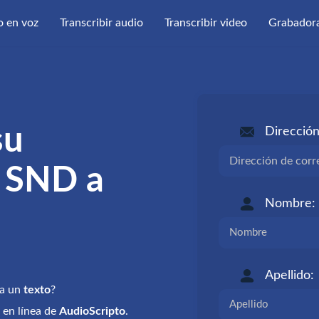
o en voz
Transcribir audio
Transcribir video
Grabadora
su
Dirección
e SND a
Nombre:
Apellido:
a un
texto
?
 en línea de
AudioScripto
.