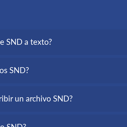
de SND a texto?
ripción de audio, es una versión en texto de todas las palabras
ivos SND?
studiantes, etc.
ribir un archivo SND?
inadas situaciones, por ejemplo: