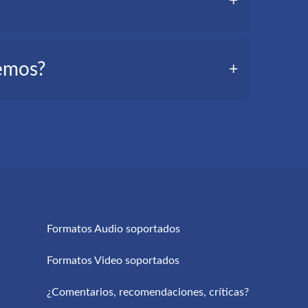
de transcribirlo rápidamente y leerlo,
da a perder menos tiempo y a memorizar con
nemos?
ón en pocos minutos por correo electrónico.
a en el nivel de precisión y velocidad de las
Formatos Audio soportados
Formatos Video soportados
¿Comentarios, recomendaciones, críticas?