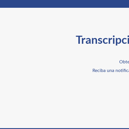
Transcripc
Obt
Reciba una notific