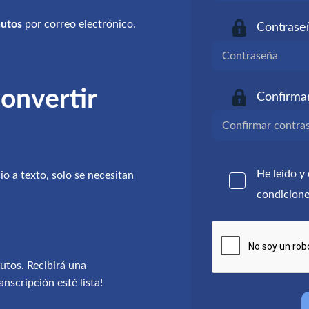
nutos
por correo electrónico.
Contrase
convertir
Confirma
He leído y
o a texto, solo se necesitan
condicion
utos. Recibirá una
nscripción esté lista!