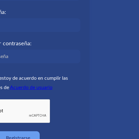
ña:
r contraseña:
 estoy de acuerdo en cumplir las
es de
Acuerdo de usuario