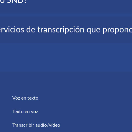
ivo SND?
 para volver a escuchar el archivo SND completo; la persona pue
izar el SND; tenerlo convertido automáticamente en texto ayu
: nuestro servicio de transcripción en línea.
ervicios de transcripción que propo
on necesarios 3 pasajes para registrarse y obtener su transcripci
cia Artificial, esto asegura una alta calidad y una continua mejor
Voz en texto
Texto en voz
Transcribir audio/vídeo