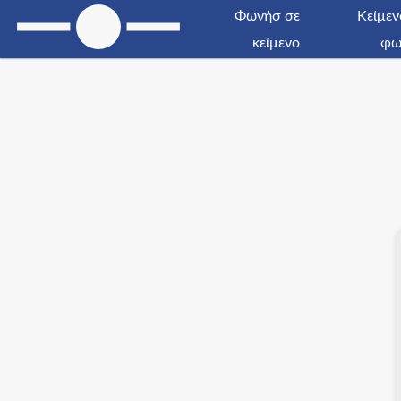
Φωνήσ σε
Kείμεν
κείμενο
φω