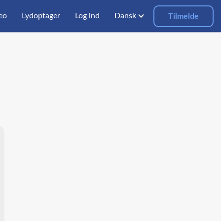
eo
Lydoptager
Log ind
Dansk
Tilmelde