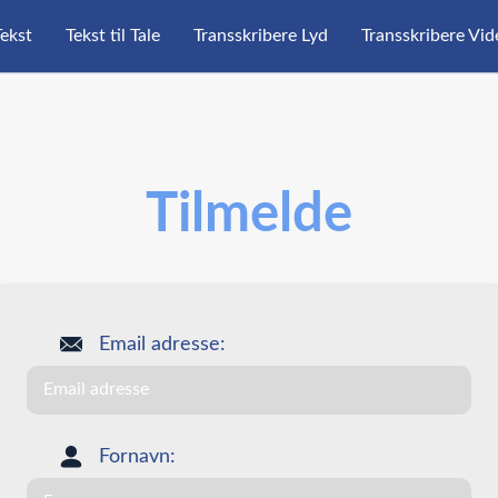
Tekst
Tekst til Tale
Transskribere Lyd
Transskribere Vid
Tilmelde
Email adresse:
Fornavn: